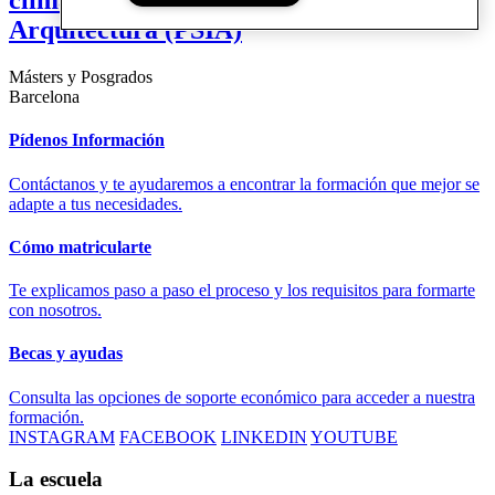
climático. Posgrado de Sostenibilidad y
Arquitectura (PSIA)
Másters y Posgrados
Barcelona
Pídenos Información
Contáctanos y te ayudaremos a encontrar la formación que mejor se
adapte a tus necesidades.
Cómo matricularte
Te explicamos paso a paso el proceso y los requisitos para formarte
con nosotros.
Becas y ayudas
Consulta las opciones de soporte económico para acceder a nuestra
formación.
INSTAGRAM
FACEBOOK
LINKEDIN
YOUTUBE
La escuela