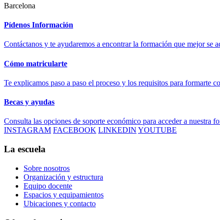
Barcelona
Pídenos Información
Contáctanos y te ayudaremos a encontrar la formación que mejor se ad
Cómo matricularte
Te explicamos paso a paso el proceso y los requisitos para formarte c
Becas y ayudas
Consulta las opciones de soporte económico para acceder a nuestra f
INSTAGRAM
FACEBOOK
LINKEDIN
YOUTUBE
La escuela
Sobre nosotros
Organización y estructura
Equipo docente
Espacios y equipamientos
Ubicaciones y contacto