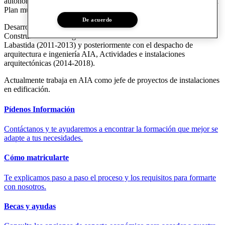
autonómicas y estatal de accesibilidad, Guía para la redacción de un
Plan municipal de accesibilidad, entre otros.
De acuerdo
Desarrolla proyectos y obras de instalaciones para la Junta
Constructora de la Sagrada Familia en colaboración con Francesc
Labastida (2011-2013) y posteriormente con el despacho de
arquitectura e ingeniería AIA, Actividades e instalaciones
arquitectónicas (2014-2018).
Actualmente trabaja en AIA como jefe de proyectos de instalaciones
en edificación.
Pídenos Información
Contáctanos y te ayudaremos a encontrar la formación que mejor se
adapte a tus necesidades.
Cómo matricularte
Te explicamos paso a paso el proceso y los requisitos para formarte
con nosotros.
Becas y ayudas