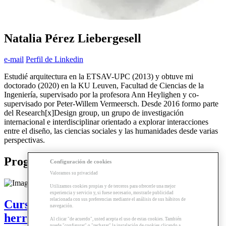
Natalia Pérez Liebergesell
e-mail
Perfil de Linkedin
Estudié arquitectura en la ETSAV-UPC (2013) y obtuve mi
doctorado (2020) en la KU Leuven, Facultad de Ciencias de la
Ingeniería, supervisado por la profesora Ann Heylighen y co-
supervisado por Peter-Willem Vermeersch. Desde 2016 formo parte
del Research[x]Design group, un grupo de investigación
internacional e interdisciplinar orientado a explorar interacciones
entre el diseño, las ciencias sociales y las humanidades desde varias
perspectivas.
Programas relacionados
Configuración de cookies
Valoramos su privacidad
Utilizamos cookies propias y de terceros para ofrecerle una mejor
experiencia y servicio y, si fuese necesario, mostrarle publicidad
relacionada con sus preferencias mediante el análisis de sus hábitos de
Curso | La accesibilidad como
navegación.
herramienta de diseño - Edificación
Al clicar "de acuerdo", usted acepta el uso de estas cookies. También
puede "configurar" o "rechazar" la instalación de cookies clicando a