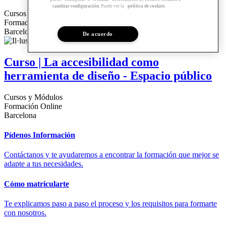
cambiar configuración
. Puede ver la
política de cookies
Cursos y Módulos
Formación Online
Barcelona
De acuerdo
Curso | La accesibilidad como
herramienta de diseño - Espacio público
Cursos y Módulos
Formación Online
Barcelona
Pídenos Información
Contáctanos y te ayudaremos a encontrar la formación que mejor se
adapte a tus necesidades.
Cómo matricularte
Te explicamos paso a paso el proceso y los requisitos para formarte
con nosotros.