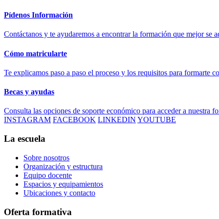
Pídenos Información
Contáctanos y te ayudaremos a encontrar la formación que mejor se ad
Cómo matricularte
Te explicamos paso a paso el proceso y los requisitos para formarte c
Becas y ayudas
Consulta las opciones de soporte económico para acceder a nuestra f
INSTAGRAM
FACEBOOK
LINKEDIN
YOUTUBE
La escuela
Sobre nosotros
Organización y estructura
Equipo docente
Espacios y equipamientos
Ubicaciones y contacto
Oferta formativa