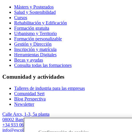
Másters y Postgrados
Salud y Sostenibilidad
Cursos
Rehabilitación y Edificación
Formación gratuita
Urbanismo y Territorio
Formación personalizable
Gestión y Dirección
Inscripción y matrícula
Herramientas Digitales
Becas y ayudas
Consulta todas las formaciones
Comunidad y actividades
Talleres de industria para las empresas
Comunidad Sert
Blog Perspectiva
Newsletter
Calle Arcs, 1-3, 5a planta
08002 Barcelona
+34 933 067 844
info@escolasert.com