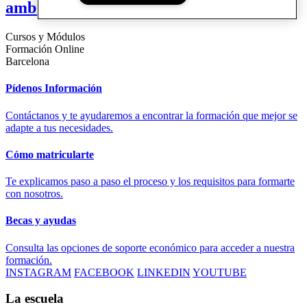
ambiente
Cursos y Módulos
Formación Online
Barcelona
Pídenos Información
Contáctanos y te ayudaremos a encontrar la formación que mejor se
adapte a tus necesidades.
Cómo matricularte
Te explicamos paso a paso el proceso y los requisitos para formarte
con nosotros.
Becas y ayudas
Consulta las opciones de soporte económico para acceder a nuestra
formación.
INSTAGRAM
FACEBOOK
LINKEDIN
YOUTUBE
La escuela