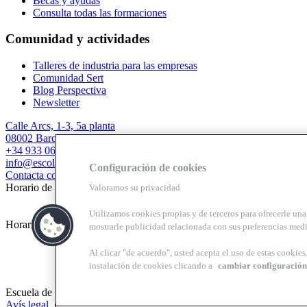
Becas y ayudas
Consulta todas las formaciones
Comunidad y actividades
Talleres de industria para las empresas
Comunidad Sert
Blog Perspectiva
Newsletter
Calle Arcs, 1-3, 5a planta
08002 Barcelona
+34 933 067 844
info@escolasert.com
Configuración de cookies
Contacta con nosotros
Horario de invierno: LL a J de 8.30 a 16.30 h / V de 8.30 a 14 h.
Valoramos su privacidad
Utilizamos cookies propias y de terceros para ofrecerle una 
Horario de verano (24/6 al 11/9) LL a V de 8.30 a 14 h.
mostrarle publicidad relacionada con sus preferencias medi
Al clicar "de acuerdo", usted acepta el uso de estas cookie
instalación de cookies clicando a
cambiar configuración
Escuela de práctica profesional Josep Lluís Sert, centro de formación 
Avís legal
|
Política de privacidad
|
Política de cookies