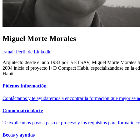
Miguel Morte Morales
e-mail
Perfil de Linkedin
Arquitecto desde el año 1983 por la ETSAV, Miguel Morte Morales trab
2004 inicia el proyecto I+D Compact Habit, especializándose en la ed
Habit.
Pídenos Información
Contáctanos y te ayudaremos a encontrar la formación que mejor se ad
Cómo matricularte
Te explicamos paso a paso el proceso y los requisitos para formarte c
Becas y ayudas