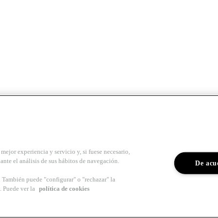
mejor experiencia y servicio y, si fuese necesario,
ante el análisis de sus hábitos de navegación.
De acu
s. También puede "configurar" o "rechazar" la
. Puede ver la
política de cookies
para arquitectos y profesionales del sector del
Colegio de Arquitectos 