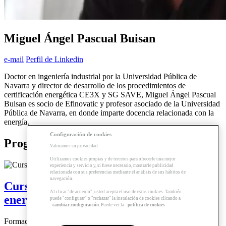
Miguel Ángel Pascual Buisan
e-mail
Perfil de Linkedin
Doctor en ingeniería industrial por la Universidad Pública de
Navarra y director de desarrollo de los procedimientos de
certificación energética CE3X y SG SAVE, Miguel Ángel Pascual
Buisan es socio de Efinovatic y profesor asociado de la Universidad
Pública de Navarra, en donde imparte docencia relacionada con la
energía.
Configuración de cookies
Programas relacionados
Valoramos su privacidad
Utilizamos cookies propias y de terceros para ofrecerle una mejor
experiencia y servicio y, si fuese necesario, mostrarle publicidad
relacionada con sus preferencias mediante el análisis de sus hábitos de
navegación.
Curso | SG SAVE. Certificación
Al clicar "de acuerdo", usted acepta el uso de estas cookies. También
energética
puede "configurar" o "rechazar" la instalación de cookies clicando a
cambiar configuración
. Puede ver la
política de cookies
Formación Online