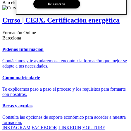
Barcelona
De acuerdo
Curso | CE3X. Certificación energética
Formación Online
Barcelona
Pídenos Información
Contáctanos y te ayudaremos a encontrar la formación que mejor se
adapte a tus necesidades.
Cómo matricularte
Te explicamos paso a paso el proceso y los requisitos para formarte
con nosotros.
Becas y ayudas
Consulta las opciones de soporte económico para acceder a nuestra
formación.
INSTAGRAM
FACEBOOK
LINKEDIN
YOUTUBE