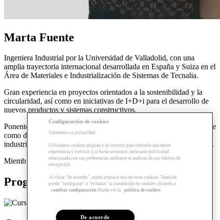
Marta Fuente
Ingeniera Industrial por la Universidad de Valladolid, con una
amplia trayectoria internacional desarrollada en España y Suiza en el
Área de Materiales e Industrialización de Sistemas de Tecnalia.
Gran experiencia en proyectos orientados a la sostenibilidad y la
circularidad, así como en iniciativas de I+D+i para el desarrollo de
nuevos productos y sistemas constructivos.
Configuración de cookies
Ponente en numerosos cursos, conferencias y publicaciones, y ejerce
Valoramos su privacidad
como docente en programas de máster sobre construcción
industrializada y en madera del Colegio de Aparejadores de Madrid.
Utilizamos cookies propias y de terceros para ofrecerle una mejor
experiencia y servicio y, si fuese necesario, mostrarle publicidad
relacionada con sus preferencias mediante el análisis de sus hábitos de
Miembro del Equipo de Talento de Listos & Co.
navegación.
Al clicar "de acuerdo", usted acepta el uso de estas cookies. También
Programas relacionados
puede "configurar" o "rechazar" la instalación de cookies clicando a
cambiar configuración
. Puede ver la
política de cookies
De acuerdo