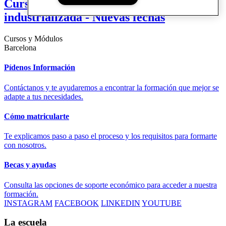
Curso | Fundamentos de la construcción
industrializada - Nuevas fechas
Cursos y Módulos
Barcelona
Pídenos Información
Contáctanos y te ayudaremos a encontrar la formación que mejor se
adapte a tus necesidades.
Cómo matricularte
Te explicamos paso a paso el proceso y los requisitos para formarte
con nosotros.
Becas y ayudas
Consulta las opciones de soporte económico para acceder a nuestra
formación.
INSTAGRAM
FACEBOOK
LINKEDIN
YOUTUBE
La escuela