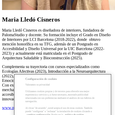
Maria Lledó Cisneros
Maria Lledó Cisneros es diseñadora de interiores, fundadora de
PalomaStudio y docente. Su formación incluye el Grado en Diseño
de Interiores por LCI Barcelona (2018-2022), donde obtuvo
mención honorífica en su TFG, además de un Postgrado en
Accesibilidad y Diseño Universal por la UIC Barcelona (2022-
2023) y actualmente está matriculada en el Postgrado de
Arquitectura Saludable y Bioconstrucción (2025).
Complementa su trayectoria con cursos especializados como
Ecologías Afectivas (2023), Introducción a la Neuroarquitectura
(2022), y participaciones en las comunidades Neuroarquitectura y
Configuración de cookies
Emociones y Espacios de Aprendizaje de Ana Mombiedro (2024).
Con experiencia en diseño retail, windows design y visual
Valoramos su privacidad
merchandising, su enfoque profesional combina diseño,
Utilizamos cookies propias y de terceros para ofrecerle una mejor
accesibilidad y neuroarquitectura, impulsando proyectos
experiencia y servicio y, si fuese necesario, mostrarle publicidad
relacionada con sus preferencias mediante el análisis de sus hábitos de
innovadores desde PalomaStudio.
navegación.
www.palomastudio.es
Al clicar "de acuerdo", usted acepta el uso de estas cookies. También
puede "configurar" o "rechazar" la instalación de cookies clicando a
cambiar configuración
. Puede ver la
política de cookies