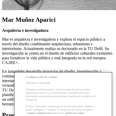
Mar Muñoz Aparici
Arquitecta e investigadora
Mar es arquitecta e investigadora y explora el espacio público a
través del diseño combinando arquitectura, urbanismo e
interiorismo. Actualmente realiza su doctorado en la TU Delft. Su
investigación se centra en el diseño de edificios culturales existentes
para fortalecer la vida pública y está integrada en la red europea
CA2RE+.
En lamardebe desarrolla proyectos de diseño, investigación y
comisariado. Ha trabajado en múltiples oficinas en proyectos
Configuración de cookies
internacionales, desde el diseño de interiores hasta masterplan,
Valoramos su privacidad
viviendas o edificios públicos. Tiene un máster de Arquitectura de
TU Delft, donde estudió el desarrollo sociopolítico de la
Utilizamos cookies propias y de terceros para ofrecerle una mejor
experiencia y servicio y, si fuese necesario, mostrarle publicidad
planificación turística en España durante el franquismo y se diseñó
relacionada con sus preferencias mediante el análisis de sus hábitos de
un edificio público basado en la participación cívica como
navegación.
herramienta para la regeneración urbana.
Al clicar "de acuerdo", usted acepta el uso de estas cookies. También
puede "configurar" o "rechazar" la instalación de cookies clicando a
Programas relacionados
cambiar configuración
. Puede ver la
política de cookies