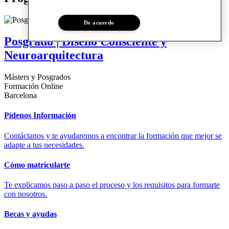
De acuerdo
Posgrado | Diseño Consciente y
Neuroarquitectura
Másters y Posgrados
Formación Online
Barcelona
Pídenos Información
Contáctanos y te ayudaremos a encontrar la formación que mejor se
adapte a tus necesidades.
Cómo matricularte
Te explicamos paso a paso el proceso y los requisitos para formarte
con nosotros.
Becas y ayudas