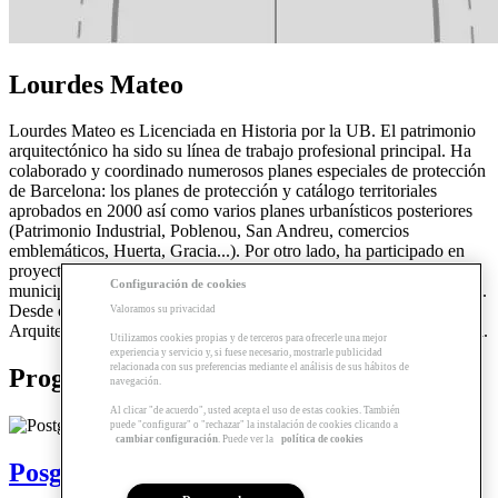
Lourdes Mateo
Lourdes Mateo es Licenciada en Historia por la UB. El patrimonio
arquitectónico ha sido su línea de trabajo profesional principal. Ha
colaborado y coordinado numerosos planes especiales de protección
de Barcelona: los planes de protección y catálogo territoriales
aprobados en 2000 así como varios planes urbanísticos posteriores
(Patrimonio Industrial, Poblenou, San Andreu, comercios
emblemáticos, Huerta, Gracia...). Por otro lado, ha participado en
proyectos pioneros de tramitación telemática de expedientes
Configuración de cookies
municipales. Es autora de varios libros de itinerarios arquitectónicos.
Desde el 2017 es la Jefa del Departamento de Patrimonio
Valoramos su privacidad
Arquitectónico Histórico y Artístico del Ayuntamiento de Barcelona.
Utilizamos cookies propias y de terceros para ofrecerle una mejor
experiencia y servicio y, si fuese necesario, mostrarle publicidad
relacionada con sus preferencias mediante el análisis de sus hábitos de
Programas relacionados
navegación.
Al clicar "de acuerdo", usted acepta el uso de estas cookies. También
puede "configurar" o "rechazar" la instalación de cookies clicando a
cambiar configuración
. Puede ver la
política de cookies
Posgrado | Urbanismo, edificación y