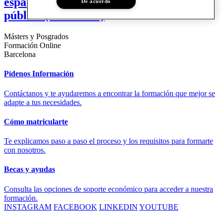
espacio público en la administración
De acuerdo
pública (en catalán)
Másters y Posgrados
Formación Online
Barcelona
Pídenos Información
Contáctanos y te ayudaremos a encontrar la formación que mejor se
adapte a tus necesidades.
Cómo matricularte
Te explicamos paso a paso el proceso y los requisitos para formarte
con nosotros.
Becas y ayudas
Consulta las opciones de soporte económico para acceder a nuestra
formación.
INSTAGRAM
FACEBOOK
LINKEDIN
YOUTUBE