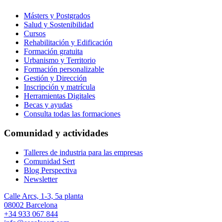
Másters y Postgrados
Salud y Sostenibilidad
Cursos
Rehabilitación y Edificación
Formación gratuita
Urbanismo y Territorio
Formación personalizable
Gestión y Dirección
Inscripción y matrícula
Herramientas Digitales
Becas y ayudas
Consulta todas las formaciones
Comunidad y actividades
Talleres de industria para las empresas
Comunidad Sert
Blog Perspectiva
Newsletter
Calle Arcs, 1-3, 5a planta
08002 Barcelona
+34 933 067 844