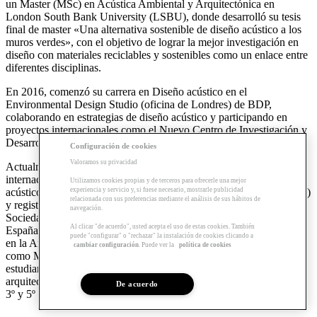
un Master (MSc) en Acústica Ambiental y Arquitectónica en
London South Bank University (LSBU), donde desarrolló su tesis
final de master «Una alternativa sostenible de diseño acústico a los
muros verdes», con el objetivo de lograr la mejor investigación en
diseño con materiales reciclables y sostenibles como un enlace entre
diferentes disciplinas.
En 2016, comenzó su carrera en Diseño acústico en el
Environmental Design Studio (oficina de Londres) de BDP,
colaborando en estrategias de diseño acústico y participando en
proyectos internacionales como el Nuevo Centro de Investigación y
Desarrollo de AstraZeneca, Cambridge (Herzog & De Meuron).
Configuración de cookies
Valoramos su privacidad
Actualmente, es fundadora de Soundscape Studio, un estudio
internacional especializado en arquitectura sostenible, diseño
Utilizamos cookies propias y de terceros para ofrecerle una mejor
experiencia y servicio y, si fuese necesario, mostrarle publicidad
acústico e investigación. Miembro del Institute of Acoustics (MIOA)
relacionada con sus preferencias mediante el análisis de sus hábitos de
y registrada ARB en Reino Unido, así como miembro de la
navegación.
Sociedad Española de Acústica (SEA) y colegiada COAM en
Al clicar "de acuerdo", usted acepta el uso de estas cookies. También
España, continúa también su experiencia académica e investigación
puede "configurar" o "rechazar" la instalación de cookies clicando a
en la Architectural Association School of Architecture en Londres,
cambiar configuración
. Puede ver la
política de cookies
como Main lecturer/Head of Programme de Diseño Acústico para
estudiantes de Arquitectura de 4º curso y Tutora de Diseño
arquitectónico/Jury en Proyecto final de carrera para estudiantes de
De acuerdo
3º y 5º desde 2016.