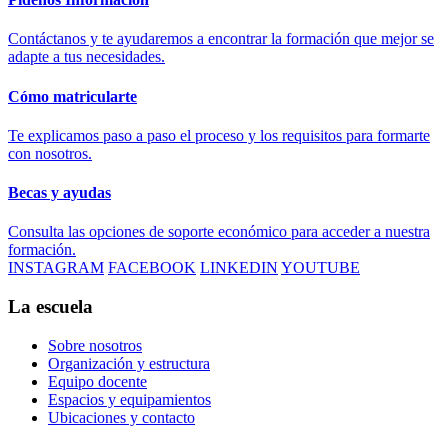
Contáctanos y te ayudaremos a encontrar la formación que mejor se
adapte a tus necesidades.
Cómo matricularte
Te explicamos paso a paso el proceso y los requisitos para formarte
con nosotros.
Becas y ayudas
Consulta las opciones de soporte económico para acceder a nuestra
formación.
INSTAGRAM
FACEBOOK
LINKEDIN
YOUTUBE
La escuela
Sobre nosotros
Organización y estructura
Equipo docente
Espacios y equipamientos
Ubicaciones y contacto