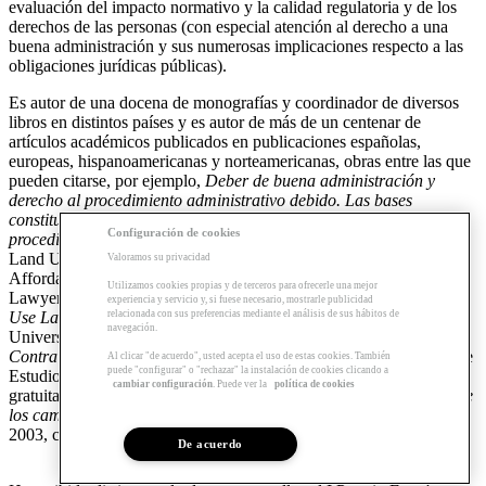
evaluación del impacto normativo y la calidad regulatoria y de los
derechos de las personas (con especial atención al derecho a una
buena administración y sus numerosas implicaciones respecto a las
obligaciones jurídicas públicas).
Es autor de una docena de monografías y coordinador de diversos
libros en distintos países y es autor de más de un centenar de
artículos académicos publicados en publicaciones españolas,
europeas, hispanoamericanas y norteamericanas, obras entre las que
pueden citarse, por ejemplo,
Deber de buena administración y
derecho al procedimiento administrativo debido. Las bases
constitucionales del ejercicio de la discrecionalidad y del
Configuración de cookies
procedimiento administrativo
, Lex Nova, Valladolid, 2001, (Ed), “
Land Use Law, Liberalization, and Social Cohesion Through
Valoramos su privacidad
Affordable Housing in Europe: The Spanish Case”, The Urban
Utilizamos cookies propias y de terceros para ofrecerle una mejor
Lawyer, 2004, Spring , volume 36, number 2, pp. 322-331,
Land
experiencia y servicio y, si fuese necesario, mostrarle publicidad
relacionada con sus preferencias mediante el análisis de sus hábitos de
Use Law, Housing and Social and Territorial Cohesión
, RMLUI,
navegación.
University of Denver, 2006 o
Segregación escolar e inmigración.
Contra los guetos urbanos: Derecho y Políticas públicas
, Centro de
Al clicar "de acuerdo", usted acepta el uso de estas cookies. También
puede "configurar" o "rechazar" la instalación de cookies clicando a
Estudios Políticos y Constitucionales, 2006, Madrid (disponible
cambiar configuración
. Puede ver la
política de cookies
gratuitamente
aquí
). También ha escrito el libro
Régimen jurídico de
los caminos y derecho de acceso al medio natural
, Marcial Pons,
2003, cuya primera edición se halla agotada.
De acuerdo