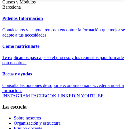
Cursos y Módulos
Barcelona
Pídenos Información
Contáctanos y te ayudaremos a encontrar la formación que mejor se
adapte a tus necesidades.
Cómo matricularte
Te explicamos paso a paso el proceso y los requisitos para formarte
con nosotros.
Becas y ayudas
Consulta las opciones de soporte económico para acceder a nuestra
formación.
INSTAGRAM
FACEBOOK
LINKEDIN
YOUTUBE
La escuela
Sobre nosotros
Organización y estructura
Equipo docente