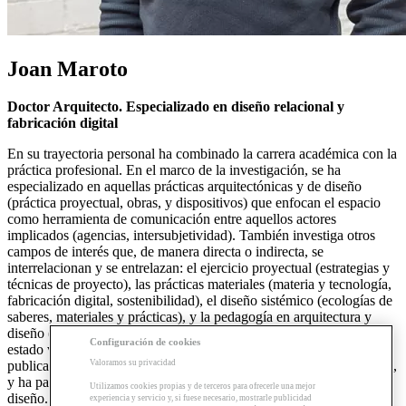
Joan Maroto
Doctor Arquitecto. Especializado en diseño relacional y
fabricación digital
En su trayectoria personal ha combinado la carrera académica con la
práctica profesional. En el marco de la investigación, se ha
especializado en aquellas prácticas arquitectónicas y de diseño
(práctica proyectual, obras, y dispositivos) que enfocan el espacio
como herramienta de comunicación entre aquellos actores
implicados (agencias, intersubjetividad). También investiga otros
campos de interés que, de manera directa o indirecta, se
interrelacionan y se entrelazan: el ejercicio proyectual (estrategias y
técnicas de proyecto), las prácticas materiales (materia y tecnología,
fabricación digital, sostenibilidad), el diseño sistémico (ecologías de
saberes, materiales y prácticas), y la pedagogía en arquitectura y
diseño (metodologías de aprendizaje, espacios y pedagogía). Ha
Configuración de cookies
estado vinculado como docente en varias universidades, ha
Valoramos su privacidad
publicado artículos en revistas científicas, ha impartido conferencias,
y ha participado como ponente en congresos de arquitectura y
Utilizamos cookies propias y de terceros para ofrecerle una mejor
diseño. En el marco profesional, actualmente desarrolla su actividad
experiencia y servicio y, si fuese necesario, mostrarle publicidad