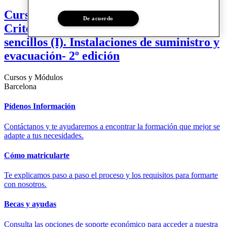
Curso | Instalaciones y arquitectura.
De acuerdo
Criterios de implantación y cálculos
sencillos (I). Instalaciones de suministro y
evacuación- 2º edición
Cursos y Módulos
Barcelona
Pídenos Información
Contáctanos y te ayudaremos a encontrar la formación que mejor se
adapte a tus necesidades.
Cómo matricularte
Te explicamos paso a paso el proceso y los requisitos para formarte
con nosotros.
Becas y ayudas
Consulta las opciones de soporte económico para acceder a nuestra