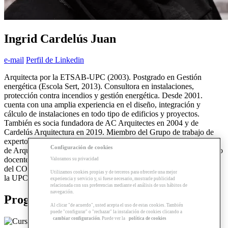
Ingrid Cardelús Juan
e-mail
Perfil de Linkedin
Arquitecta por la ETSAB-UPC (2003). Postgrado en Gestión
energética (Escola Sert, 2013). Consultora en instalaciones,
protección contra incendios y gestión energética. Desde 2001.
cuenta con una amplia experiencia en el diseño, integración y
cálculo de instalaciones en todo tipo de edificios y proyectos.
También es socia fundadora de AC Arquitectes en 2004 y de
Cardelús Arquitectura en 2019. Miembro del Grupo de trabajo de
expertos en instalaciones del COAC. Ha sido docente en la Escuela
Configuración de cookies
de Arquitectura La Salle-URL durante 15 años. Miembro del equipo
docente de la Escola Sert del COAC, del Instituto de Arquitectura
Valoramos su privacidad
del COAA y del Departamento de Tecnología de la Arquitectura de
Utilizamos cookies propias y de terceros para ofrecerle una mejor
la UPC desde el año 2020.
experiencia y servicio y, si fuese necesario, mostrarle publicidad
relacionada con sus preferencias mediante el análisis de sus hábitos de
navegación.
Programas relacionados
Al clicar "de acuerdo", usted acepta el uso de estas cookies. También
puede "configurar" o "rechazar" la instalación de cookies clicando a
cambiar configuración
. Puede ver la
política de cookies