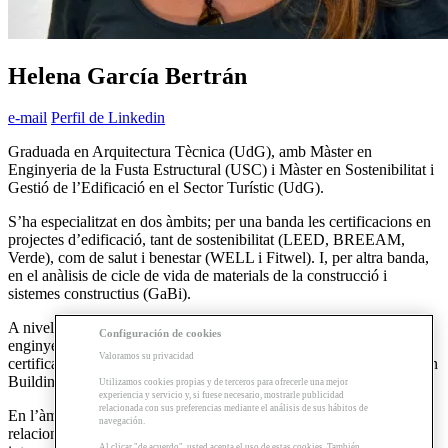
Helena García Bertrán
e-mail
Perfil de Linkedin
Graduada en Arquitectura Tècnica (UdG), amb Màster en
Enginyeria de la Fusta Estructural (USC) i Màster en Sostenibilitat i
Gestió de l’Edificació en el Sector Turístic (UdG).
S’ha especialitzat en dos àmbits; per una banda les certificacions en
projectes d’edificació, tant de sostenibilitat (LEED, BREEAM,
Verde), com de salut i benestar (WELL i Fitwel). I, per altra banda,
en el anàlisis de cicle de vida de materials de la construcció i
sistemes constructius (GaBi).
A nivell professional va començar com a delineant en el sector de la
Configuración de cookies
enginyeria elèctrica industrial; actualment, és la responsable de les
Valoramos su privacidad
certificacions LEED, WELL i Fitwel i dels ACV a l’Empresa Green
Building Management.
Utilizamos cookies propias y de terceros para ofrecerle una mejor
experiencia y servicio y, si fuese necesario, mostrarle publicidad
relacionada con sus preferencias mediante el análisis de sus hábitos de
En l’àmbit de la cooperació, ha participat en diversos projectes
navegación.
relacionats amb la construcció sostenible, tant a nivell nacional com
Al clicar "de acuerdo", usted acepta el uso de estas cookies. También