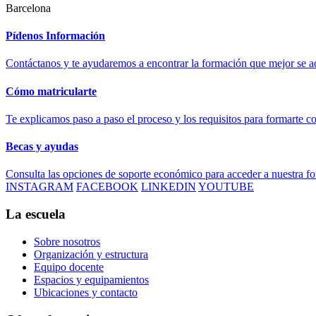
Barcelona
Pídenos Información
Contáctanos y te ayudaremos a encontrar la formación que mejor se ad
Cómo matricularte
Te explicamos paso a paso el proceso y los requisitos para formarte c
Becas y ayudas
Consulta las opciones de soporte económico para acceder a nuestra f
INSTAGRAM
FACEBOOK
LINKEDIN
YOUTUBE
La escuela
Sobre nosotros
Organización y estructura
Equipo docente
Espacios y equipamientos
Ubicaciones y contacto