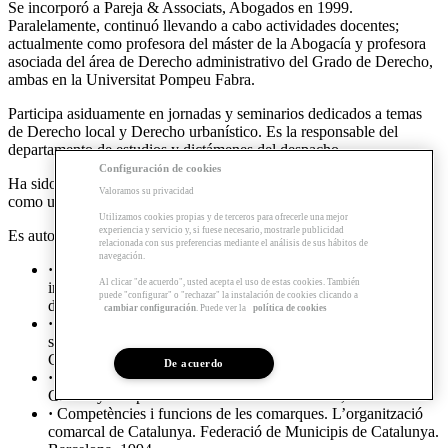
Se incorporó a Pareja & Associats, Abogados en 1999.
Paralelamente, continuó llevando a cabo actividades docentes;
actualmente como profesora del máster de la Abogacía y profesora
asociada del área de Derecho administrativo del Grado de Derecho,
ambas en la Universitat Pompeu Fabra.
Participa asiduamente en jornadas y seminarios dedicados a temas
de Derecho local y Derecho urbanístico. Es la responsable del
departamento de estudios y dictámenes del despacho.
Configuración de cookies
Ha sido reconocida por
Best Lawyers
i
Chambers & Partners
Valoramos su privacidad
como una de las mejores profesionales en Derecho urbanístico.
Utilizamos cookies propias y de terceros para ofrecerle una mejor
experiencia y servicio y, si fuese necesario, mostrarle publicidad
Es autora de varias publicaciones:
relacionada con sus preferencias mediante el análisis de sus hábitos de
navegación.
·
El régimen jurídico del subsuelo y la implantación de
Al clicar "de acuerdo", usted acepta el uso de estas cookies. También
infraestructuras ferroviarias. Problemas prácticos y actualidad
puede "configurar" o "rechazar" la instalación de cookies clicando a
del Derecho Administrativo. Anuario 2014. Ed. Civitas 2014.
cambiar configuración
. Puede ver la
política de cookies
·
Algunes consideracions sobre el dret de reversió. Estudis
sobre Urbanisme a Catalunya. Servei d’Estudis Registrals de
Catalunya - Registradors de Catalunya. Barcelona, 2014.
De acuerdo
·
Les competències locals en matèria d’ensenyament a
Catalunya. Diputació de Barcelona. Barcelona, 1998.
·
Competències i funcions de les comarques. L’organització
comarcal de Catalunya. Federació de Municipis de Catalunya.