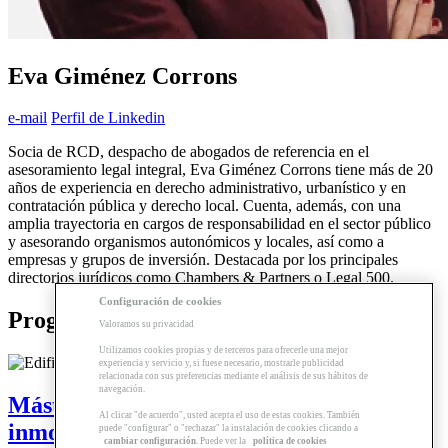
Eva Giménez Corrons
e-mail
Perfil de Linkedin
Socia de RCD, despacho de abogados de referencia en el
asesoramiento legal integral, Eva Giménez Corrons tiene más de 20
años de experiencia en derecho administrativo, urbanístico y en
contratación pública y derecho local. Cuenta, además, con una
amplia trayectoria en cargos de responsabilidad en el sector público
y asesorando organismos autonómicos y locales, así como a
empresas y grupos de inversión. Destacada por los principales
directorios jurídicos como Chambers & Partners o Legal 500.
Configuración de cookies
Programas relacionados
Valoramos su privacidad
Utilizamos cookies propias y de terceros para ofrecerle una mejor
experiencia y servicio y, si fuese necesario, mostrarle publicidad
relacionada con sus preferencias mediante el análisis de sus hábitos de
navegación.
Máster | Dirección de empresas
Al clicar "de acuerdo", usted acepta el uso de estas cookies. También
inmobiliarias innovadoras (MDEI +i)
puede "configurar" o "rechazar" la instalación de cookies clicando a
cambiar configuración
. Puede ver la
política de cookies