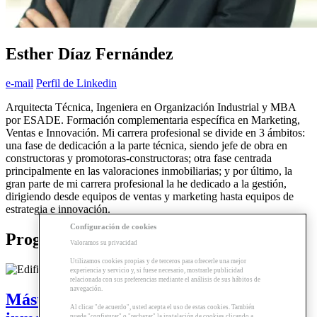
Esther Díaz Fernández
e-mail
Perfil de Linkedin
Arquitecta Técnica, Ingeniera en Organización Industrial y MBA
por ESADE. Formación complementaria específica en Marketing,
Ventas e Innovación. Mi carrera profesional se divide en 3 ámbitos:
una fase de dedicación a la parte técnica, siendo jefe de obra en
constructoras y promotoras-constructoras; otra fase centrada
principalmente en las valoraciones inmobiliarias; y por último, la
gran parte de mi carrera profesional la he dedicado a la gestión,
dirigiendo desde equipos de ventas y marketing hasta equipos de
estrategia e innovación.
Configuración de cookies
Programas relacionados
Valoramos su privacidad
Utilizamos cookies propias y de terceros para ofrecerle una mejor
experiencia y servicio y, si fuese necesario, mostrarle publicidad
relacionada con sus preferencias mediante el análisis de sus hábitos de
navegación.
Máster | Dirección de empresas
Al clicar "de acuerdo", usted acepta el uso de estas cookies. También
puede "configurar" o "rechazar" la instalación de cookies clicando a