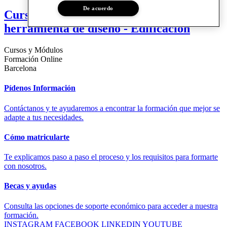
De acuerdo
Curso | La accesibilidad como
herramienta de diseño - Edificación
Cursos y Módulos
Formación Online
Barcelona
Pídenos Información
Contáctanos y te ayudaremos a encontrar la formación que mejor se
adapte a tus necesidades.
Cómo matricularte
Te explicamos paso a paso el proceso y los requisitos para formarte
con nosotros.
Becas y ayudas
Consulta las opciones de soporte económico para acceder a nuestra
formación.
INSTAGRAM
FACEBOOK
LINKEDIN
YOUTUBE