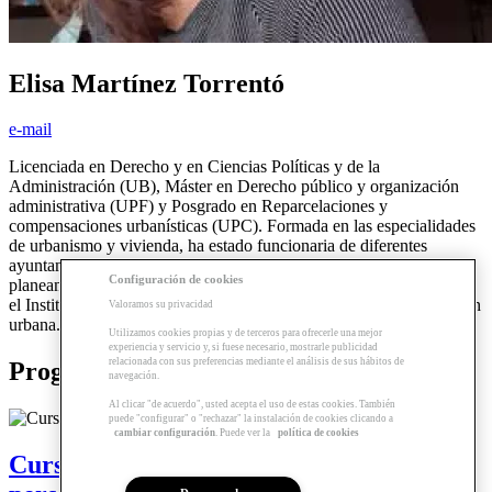
Elisa Martínez Torrentó
e-mail
Licenciada en Derecho y en Ciencias Políticas y de la
Administración (UB), Máster en Derecho público y organización
administrativa (UPF) y Posgrado en Reparcelaciones y
compensaciones urbanísticas (UPC). Formada en las especialidades
de urbanismo y vivienda, ha estado funcionaria de diferentes
ayuntamientos adscrita al área de urbanismo (ámbitos de
Configuración de cookies
planeamiento, gestión y licencias), y desde hace 15 años trabaja en
el Instituto Catalán del Suelo gestionando proyectos de regeneración
Valoramos su privacidad
urbana.
Utilizamos cookies propias y de terceros para ofrecerle una mejor
experiencia y servicio y, si fuese necesario, mostrarle publicidad
relacionada con sus preferencias mediante el análisis de sus hábitos de
Programas relacionados
navegación.
Al clicar "de acuerdo", usted acepta el uso de estas cookies. También
puede "configurar" o "rechazar" la instalación de cookies clicando a
cambiar configuración
. Puede ver la
política de cookies
Curso | El urbanismo al servicio de las