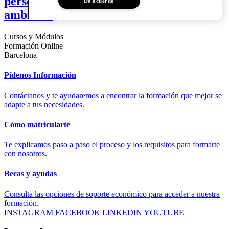
personas. Salud, bienestar social y medio
De acuerdo
ambiente
Cursos y Módulos
Formación Online
Barcelona
Pídenos Información
Contáctanos y te ayudaremos a encontrar la formación que mejor se
adapte a tus necesidades.
Cómo matricularte
Te explicamos paso a paso el proceso y los requisitos para formarte
con nosotros.
Becas y ayudas
Consulta las opciones de soporte económico para acceder a nuestra
formación.
INSTAGRAM
FACEBOOK
LINKEDIN
YOUTUBE