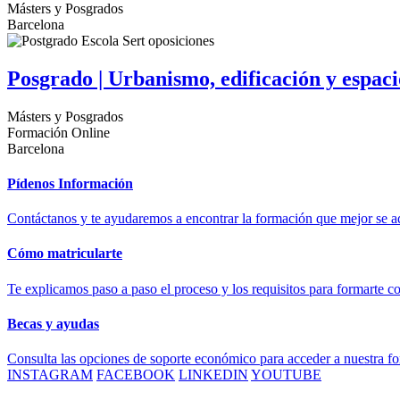
Másters y Posgrados
Barcelona
Posgrado | Urbanismo, edificación y espaci
Másters y Posgrados
Formación Online
Barcelona
Pídenos Información
Contáctanos y te ayudaremos a encontrar la formación que mejor se ad
Cómo matricularte
Te explicamos paso a paso el proceso y los requisitos para formarte c
Becas y ayudas
Consulta las opciones de soporte económico para acceder a nuestra f
INSTAGRAM
FACEBOOK
LINKEDIN
YOUTUBE