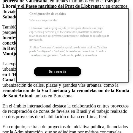
pedrera de Vallensana
, en frentes marítimos como el
Parque
Litoral y el Paseo marítimo del Prat de Llobregat
y en entornos
fluviales como la
Mejora de los Caminos del Río Ripoll en
Configuración de cookies
Sabadell
.
Valoramos su privacidad
También ha trabajado en proyectos de jardines, parques urbanos y
Utilizamos cookies propias y de terceros para ofrecerle una mejor
parques naturales como la
Adecuación y restauración de 13
experiencia y servicio y, si fuese necesario, mostrarle publicidad
relacionada con sus preferencias mediante el análisis de sus hábitos de
fuentes en el Parque natural de Collserola, la Adecuación y
navegación.
conexión del camino que rodea la Batería antiaérea del Turó de
la Rovira y la Restauración del Parque Costa i Llobera en
Al clicar "de acuerdo", usted acepta el uso de estas cookies. También
puede "configurar" o "rechazar" la instalación de cookies clicando a
Montjuic
.
cambiar configuración
. Puede ver la
política de cookies
La experiencia en espacio público se concentra en proyectos de
urbanización de
zonas verdes
como las del
PDU Biopol - Granvia
De acuerdo
en L’Hospitalet de Llobregat
, las de la
Margen derecha del
Canal de Deusto y la isla de Zorrotzaurre en Bilbao
, la
urbanización de calles, plazas y grandes vías urbanas, como la
remodelación de la Via Laietana y la remodelación de la Ronda
de Sant Antoni
, ambas en Barcelona.
En el ámbito internacional destaca la colaboración en tres proyectos
de recuperación de zonas de favelas en Brasil y el trabajo realizado
en dos proyectos de rehabilitación urbana en Lima, Perú.
En conjunto, se trata de proyectos de iniciativa pública, financiados
por la Administración, que se adjudican por méritos concursales.