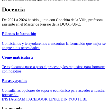
Docencia
De 2021 a 2024 ha sido, junto con Conchita de la Villa, profesora
asistente en el Máster de Paisaje de la DUOT-UPC.
Pídenos Información
Contáctanos y te ayudaremos a encontrar la formación que mejor se
adapte a tus necesidades.
Cómo matricularte
Te explicamos paso a paso el proceso y los requisitos para formarte
con nosotros.
Becas y ayudas
Consulta las opciones de soporte económico para acceder a nuestra
formación.
INSTAGRAM
FACEBOOK
LINKEDIN
YOUTUBE
La escuela