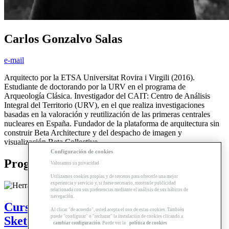
Carlos Gonzalvo Salas
e-mail
Arquitecto por la ETSA Universitat Rovira i Virgili (2016).
Estudiante de doctorando por la URV en el programa de
Arqueología Clásica. Investigador del CAIT: Centro de Análisis
Integral del Territorio (URV), en el que realiza investigaciones
basadas en la valoración y reutilización de las primeras centrales
nucleares en España. Fundador de la plataforma de arquitectura sin
construir Beta Architecture y del despacho de imagen y
visualización Beta Collective.
Configuración de cookies
Programas relacionados
Valoramos su privacidad
Utilizamos cookies propias y de terceros para ofrecerle una mejor
experiencia y servicio y, si fuese necesario, mostrarle publicidad
relacionada con sus preferencias mediante el análisis de sus hábitos de
navegación.
Curso | Sistemas de Representación: De
Al clicar "de acuerdo", usted acepta el uso de estas cookies. También
puede "configurar" o "rechazar" la instalación de cookies clicando a
SketchUp a inDesign
cambiar configuración
. Puede ver la
política de cookies