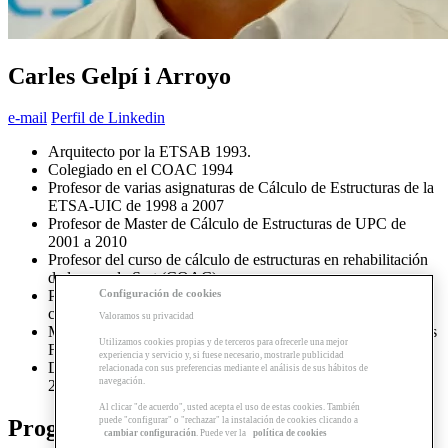
Carles Gelpí i Arroyo
e-mail
Perfil de Linkedin
Arquitecto por la ETSAB 1993.
Colegiado en el COAC 1994
Profesor de varias asignaturas de Cálculo de Estructuras de la
ETSA-UIC de 1998 a 2007
Profesor de Master de Cálculo de Estructuras de UPC de
2001 a 2010
Profesor del curso de cálculo de estructuras en rehabilitación
de la escuela Sert (COAC)
Configuración de cookies
Profesor del Máster en técnicas actuales en diseño, cálculo y
construcción de estructuras especiales en La Salle (URL)
Valoramos su privacidad
Miembro de la Agrupación de Arquitectos Expertos Periciales
Utilizamos cookies propias y de terceros para ofrecerle una mejor
Forenses
experiencia y servicio y, si fuese necesario, mostrarle publicidad
Despacho de arquitectura propio desde 1993, y miembro de
relacionada con sus preferencias mediante el análisis de sus hábitos de
navegación.
2BMFG ARQUITECTES desde 2011
Al clicar "de acuerdo", usted acepta el uso de estas cookies. También
puede "configurar" o "rechazar" la instalación de cookies clicando a
Programas relacionados
cambiar configuración
. Puede ver la
política de cookies