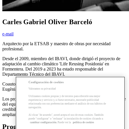
Carles Gabriel Oliver Barceló
e-mail
Arquitecto por la ETSAB y maestro de obras por necesidad
profesional.
Desde el 2009, miembro del IBAVI, donde dirigió el proyecto de
adaptación al cambio climático 'Life Reusing Posidonia' en
Formentera. Del 2019 a 2023 ha estado responsable del
Departamento Técnico del IBAVI.
Configuración de cookies
Coautor otros proyectos piloto de vivienda a Palma y en Santa
Eugènia.
Valoramos su privacidad
Utilizamos cookies propias y de terceros para ofrecerle una mejor
Los proyectos desarrollados tanto en el ámbito particular como parte
experiencia y servicio y, si fuese necesario, mostrarle publicidad
del equipo del IBAVI han recibido algunos premios que facilitan la
relacionada con sus preferencias mediante el análisis de sus hábitos de
navegación.
credibilidad para plantear segundos qué. Esta obra ha sido
ampliamente publicada y expuesta.
Al clicar "de acuerdo", usted acepta el uso de estas cookies. También
puede "configurar" o "rechazar" la instalación de cookies clicando a
cambiar configuración
. Puede ver la
política de cookies
Programas relacionados