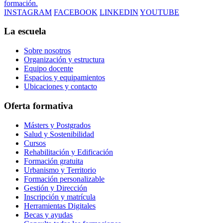
formación.
INSTAGRAM
FACEBOOK
LINKEDIN
YOUTUBE
La escuela
Sobre nosotros
Organización y estructura
Equipo docente
Espacios y equipamientos
Ubicaciones y contacto
Oferta formativa
Másters y Postgrados
Salud y Sostenibilidad
Cursos
Rehabilitación y Edificación
Formación gratuita
Urbanismo y Territorio
Formación personalizable
Gestión y Dirección
Inscripción y matrícula
Herramientas Digitales
Becas y ayudas