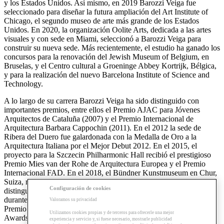
y los Estados Unidos. Así mismo, en 2019 Barozzi Veiga fue
seleccionado para diseñar la futura ampliación del
Art Institute of
Chicago
, el segundo museo de arte más grande de los Estados
Unidos. En 2020, la organización Oolite Arts, dedicada a las artes
visuales y con sede en Miami, seleccionó a Barozzi Veiga para
construir su nueva sede. Más recientemente, el estudio ha ganado los
concursos para la renovación del Jewish Museum of Belgium, en
Bruselas, y el Centro cultural a Groeninge Abbey Kortrijk, Bélgica,
y para la realización del nuevo Barcelona Institute of Science and
Technology.
A lo largo de su carrera Barozzi Veiga ha sido distinguido con
importantes premios, entre ellos el Premio AJAC para Jóvenes
Arquitectos de Cataluña (2007) y el Premio Internacional de
Arquitectura Barbara Cappochin (2011). En el 2012 la sede de
Ribera del Duero fue galardonada con la Medalla de Oro a la
Arquitectura Italiana por el Mejor Debut 2012. En el 2015, el
proyecto para la Szczecin Philharmonic Hall recibió el prestigioso
Premio Mies van der Rohe de Arquitectura Europea y el Premio
Internacional FAD. En el 2018, el Bündner Kunstmuseum en Chur,
Suiza, recibió el RIBA Award for International Excellence, que
Configuración de cookies
distingue a los 20 mejores edificios construidos en todo el mundo
durante los últimos tres años. En 2019, Barozzi Veiga recibió el
Valoramos su privacidad
Premio Internacional Chicago Atheneum, el Best Architects 20
Utilizamos cookies propias y de terceros para ofrecerle una mejor
Awards y el premio AD Arquitecto del año. En 2020, la oficina fue
experiencia y servicio y, si fuese necesario, mostrarle publicidad