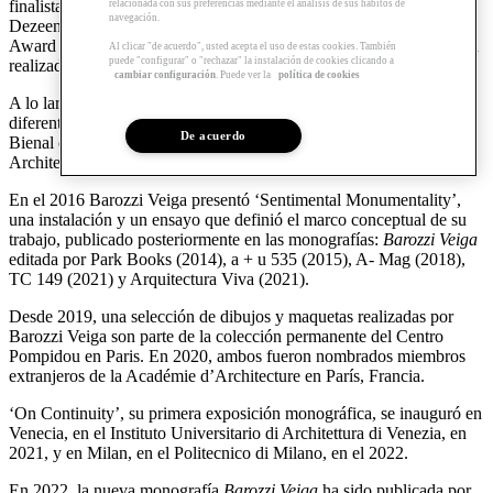
finalista en los Premios Internacionales FAD y en los premios
relacionada con sus preferencias mediante el análisis de sus hábitos de
navegación.
Dezeen. Más recientemente el MCBA Lausanne ganó el NAN
Award 2020 y el Grand Prix Fritz-Höger-Preis 2020 de arquitectura
Al clicar "de acuerdo", usted acepta el uso de estas cookies. También
puede "configurar" o "rechazar" la instalación de cookies clicando a
realizada en ladrillo.
cambiar configuración
. Puede ver la
política de cookies
A lo largo de estos años, la oficina ha sido invitada a participar en
diferentes exposiciones internacionales, entre las cuales destacan la
De acuerdo
Bienal de Arquitectura de Chicago (2017) y la Biennale di
Architettura di Venezia (2014 y 2016).
En el 2016 Barozzi Veiga presentó ‘Sentimental Monumentality’,
una instalación y un ensayo que definió el marco conceptual de su
trabajo, publicado posteriormente en las monografías:
Barozzi Veiga
editada por Park Books (2014), a + u 535 (2015), A- Mag (2018),
TC 149 (2021) y Arquitectura Viva (2021).
Desde 2019, una selección de dibujos y maquetas realizadas por
Barozzi Veiga son parte de la colección permanente del Centro
Pompidou en Paris. En 2020, ambos fueron nombrados miembros
extranjeros de la Académie d’Architecture en París, Francia.
‘On Continuity’, su primera exposición monográfica, se inauguró en
Venecia, en el Instituto Universitario di Architettura di Venezia, en
2021, y en Milan, en el Politecnico di Milano, en el 2022.
En 2022, la nueva monografía
Barozzi Veiga
ha sido publicada por