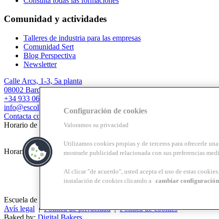
Consulta todas las formaciones
Comunidad y actividades
Talleres de industria para las empresas
Comunidad Sert
Blog Perspectiva
Newsletter
Calle Arcs, 1-3, 5a planta
08002 Barcelona
+34 933 067 844
info@escolasert.com
Configuración de cookies
Contacta con nosotros
Horario de invierno: LL a J de 8.30 a 16.30 h / V de 8.30 a 14 h.
Valoramos su privacidad
Utilizamos cookies propias y de terceros para ofrecerle una 
Horario de verano (24/6 al 11/9) LL a V de 8.30 a 14 h.
mostrarle publicidad relacionada con sus preferencias medi
Al clicar "de acuerdo", usted acepta el uso de estas cookie
instalación de cookies clicando a
cambiar configuración
Escuela de práctica profesional Josep Lluís Sert, centro de formación 
Avís legal
|
Política de privacidad
|
Política de cookies
Baked by:
Digital Bakers