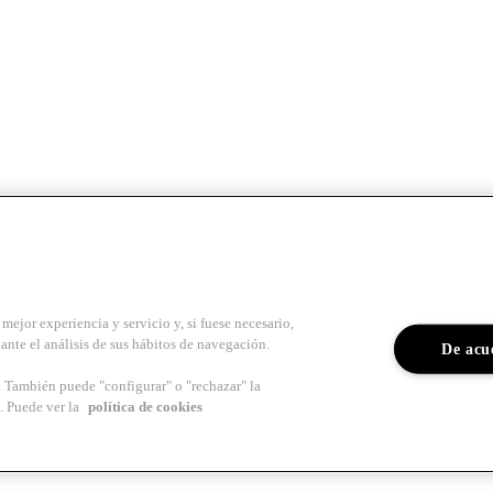
mejor experiencia y servicio y, si fuese necesario,
ante el análisis de sus hábitos de navegación.
De acu
s. También puede "configurar" o "rechazar" la
. Puede ver la
política de cookies
para arquitectos y profesionales del sector del
Colegio de Arquitectos 