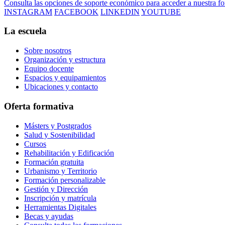
Consulta las opciones de soporte económico para acceder a nuestra f
INSTAGRAM
FACEBOOK
LINKEDIN
YOUTUBE
La escuela
Sobre nosotros
Organización y estructura
Equipo docente
Espacios y equipamientos
Ubicaciones y contacto
Oferta formativa
Másters y Postgrados
Salud y Sostenibilidad
Cursos
Rehabilitación y Edificación
Formación gratuita
Urbanismo y Territorio
Formación personalizable
Gestión y Dirección
Inscripción y matrícula
Herramientas Digitales
Becas y ayudas