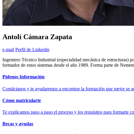
Antolí Cámara Zapata
e-mail
Perfil de Linkedin
Ingeniero Técnico Industrial (especialidad mecánica de estructuras) 
formador de estos sistemas desde el año 1989. Forma parte de Nemet
Pídenos Información
Contáctanos y te ayudaremos a encontrar la formación que mejor se ad
Cómo matricularte
Te explicamos paso a paso el proceso y los requisitos para formarte c
Becas y ayudas