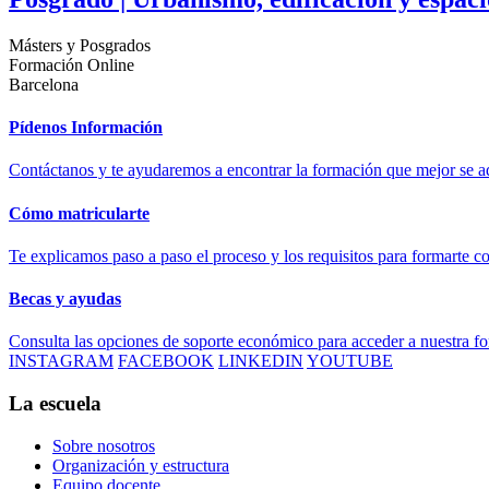
Másters y Posgrados
Formación Online
Barcelona
Pídenos Información
Contáctanos y te ayudaremos a encontrar la formación que mejor se ad
Cómo matricularte
Te explicamos paso a paso el proceso y los requisitos para formarte c
Becas y ayudas
Consulta las opciones de soporte económico para acceder a nuestra f
INSTAGRAM
FACEBOOK
LINKEDIN
YOUTUBE
La escuela
Sobre nosotros
Organización y estructura
Equipo docente