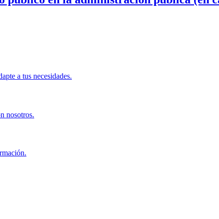
apte a tus necesidades.
on nosotros.
ormación.