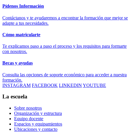
Pídenos Información
Contáctanos y te ayudaremos a encontrar la formación que mejor se
adapte a tus necesidades.
Cómo matricularte
Te explicamos paso a paso el proceso y los requisitos para formarte
con nosotros.
Becas y ayudas
Consulta las opciones de soporte económico para acceder a nuestra
formación.
INSTAGRAM
FACEBOOK
LINKEDIN
YOUTUBE
La escuela
Sobre nosotros
Organización y estructura
Equipo docente
Espacios y equipamientos
Ubicaciones y contacto