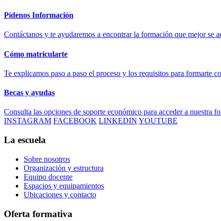
Pídenos Información
Contáctanos y te ayudaremos a encontrar la formación que mejor se ad
Cómo matricularte
Te explicamos paso a paso el proceso y los requisitos para formarte c
Becas y ayudas
Consulta las opciones de soporte económico para acceder a nuestra f
INSTAGRAM
FACEBOOK
LINKEDIN
YOUTUBE
La escuela
Sobre nosotros
Organización y estructura
Equipo docente
Espacios y equipamientos
Ubicaciones y contacto
Oferta formativa