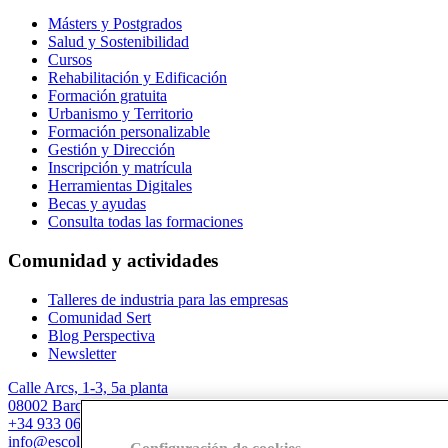
Másters y Postgrados
Salud y Sostenibilidad
Cursos
Rehabilitación y Edificación
Formación gratuita
Urbanismo y Territorio
Formación personalizable
Gestión y Dirección
Inscripción y matrícula
Herramientas Digitales
Becas y ayudas
Consulta todas las formaciones
Comunidad y actividades
Talleres de industria para las empresas
Comunidad Sert
Blog Perspectiva
Newsletter
Calle Arcs, 1-3, 5a planta
08002 Barcelona
+34 933 067 844
info@escolasert.com