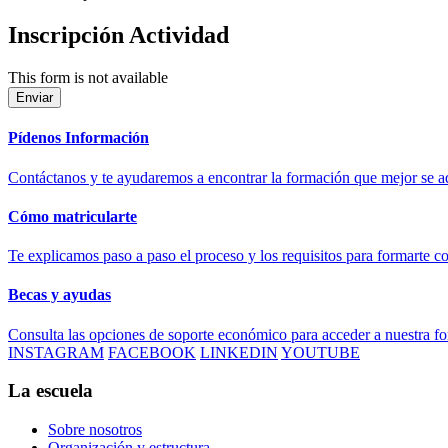
Inscripción Actividad
This form is not available
Pídenos Información
Contáctanos y te ayudaremos a encontrar la formación que mejor se ad
Cómo matricularte
Te explicamos paso a paso el proceso y los requisitos para formarte c
Becas y ayudas
Consulta las opciones de soporte económico para acceder a nuestra f
INSTAGRAM
FACEBOOK
LINKEDIN
YOUTUBE
La escuela
Sobre nosotros
Organización y estructura