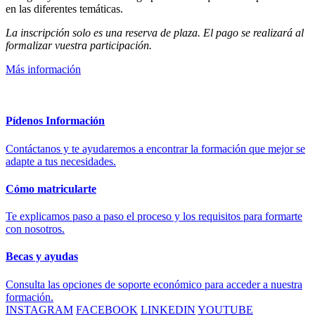
en las diferentes temáticas.
La inscripción solo es una reserva de plaza. El pago se realizará al
formalizar vuestra participación.
Más información
Pídenos Información
Contáctanos y te ayudaremos a encontrar la formación que mejor se
adapte a tus necesidades.
Cómo matricularte
Te explicamos paso a paso el proceso y los requisitos para formarte
con nosotros.
Becas y ayudas
Consulta las opciones de soporte económico para acceder a nuestra
formación.
INSTAGRAM
FACEBOOK
LINKEDIN
YOUTUBE