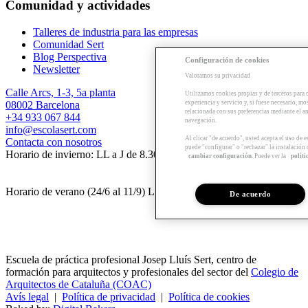
Comunidad y actividades
Talleres de industria para las empresas
Comunidad Sert
Blog Perspectiva
Configuración de cookies
Newsletter
Valoramos su privacidad
Calle Arcs, 1-3, 5a planta
Utilizamos cookies propias y de terceros para 
08002 Barcelona
experiencia y servicio y, si fuese necesario, mo
relacionada con sus preferencias mediante el an
+34 933 067 844
navegación.
info@escolasert.com
Al clicar "de acuerdo", usted acepta el uso de 
Contacta con nosotros
puede "configurar" o "rechazar" la instalación
Horario de invierno: LL a J de 8.30 a 16.30 h / V de 8.30 a 14 h.
cambiar configuración
. Puede ver la
políti
Horario de verano (24/6 al 11/9) LL a V de 8.30 a 14 h.
De acuerdo
Escuela de práctica profesional Josep Lluís Sert, centro de
formación para arquitectos y profesionales del sector del
Colegio de
Arquitectos de Cataluña (COAC)
Avís legal
|
Política de privacidad
|
Política de cookies