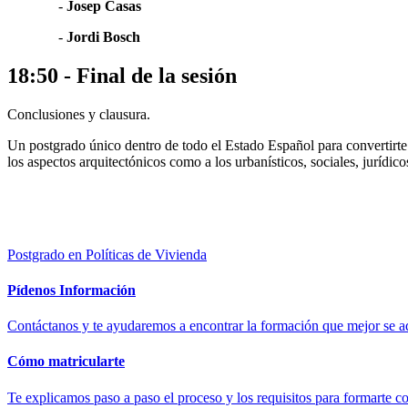
-
Josep Casas
-
Jordi Bosch
18:50 - Final de la sesión
Conclusiones y clausura.
Un postgrado único dentro de todo el Estado Español para convertirte e
los aspectos arquitectónicos como a los urbanísticos, sociales, jurídic
Postgrado en Políticas de Vivienda
Pídenos Información
Contáctanos y te ayudaremos a encontrar la formación que mejor se ad
Cómo matricularte
Te explicamos paso a paso el proceso y los requisitos para formarte c