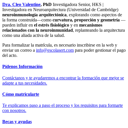
Dra. Cleo Valentine
, PhD
Investigadora Senior, HKS |
Investigadora en Neuroarquitectura (Universidad de Cambridge)
neuroinmunología arquitectónica
, explorando como aspectos de
la forma construida—como
curvatura, proporción y geometría
—
pueden influir en
el estrés fisiológico
y en
mecanismos
relacionados con la neuroinmunidad
, replanteando la arquitectura
como una aliada activa de la salud.
Para formalizar la matrícula, es necesario inscribirse en la web y
enviar un correo a
info@escolasert.com
para poder gestionar el pago
del acto.
Pídenos Información
Contáctanos y te ayudaremos a encontrar la formación que mejor se
adapte a tus necesidades.
Cómo matricularte
Te explicamos paso a paso el proceso y los requisitos para formarte
con nosotros.
Becas y ayudas