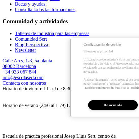
Becas y ayudas
Consulta todas las formaciones
Comunidad y actividades
Talleres de industria para las empresas
Comunidad Sert
Blog Perspectiva
Configuración de cookies
Newsletter
Valoramos su privacidad
Calle Arcs, 1-3, 5a planta
Utilizamos cookies propias y de terceros para 
experiencia y servicio y, si fuese necesario, mo
08002 Barcelona
relacionada con sus preferencias mediante el an
+34 933 067 844
navegación.
info@escolasert.com
Al clicar "de acuerdo", usted acepta el uso de 
Contacta con nosotros
puede "configurar" o "rechazar" la instalación
Horario de invierno: LL a J de 8.30 a 16.30 h / V de 8.30 a 14 h.
cambiar configuración
. Puede ver la
políti
Horario de verano (24/6 al 11/9) LL a V de 8.30 a 14 h.
De acuerdo
Escuela de práctica profesional Josep Lluís Sert, centro de