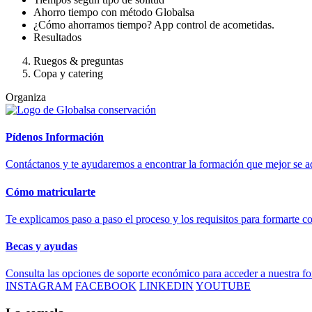
Ahorro tiempo con método Globalsa
¿Cómo ahorramos tiempo? App control de acometidas.
Resultados
Ruegos & preguntas
Copa y catering
Organiza
Pídenos Información
Contáctanos y te ayudaremos a encontrar la formación que mejor se ad
Cómo matricularte
Te explicamos paso a paso el proceso y los requisitos para formarte c
Becas y ayudas
Consulta las opciones de soporte económico para acceder a nuestra f
INSTAGRAM
FACEBOOK
LINKEDIN
YOUTUBE