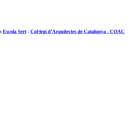
la
Escola Sert
-
Col·legi d’Arquitectes de Catalunya - COAC