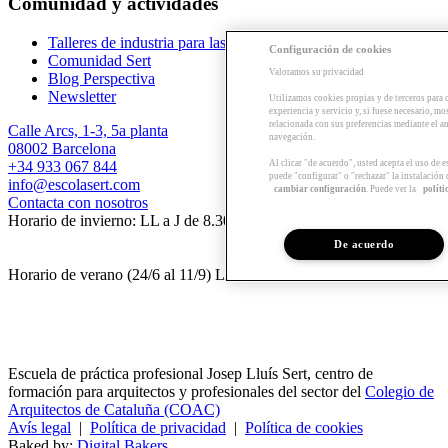
Comunidad y actividades
Talleres de industria para las empresas
Configuración de cookies
Comunidad Sert
Valoramos su privacidad
Blog Perspectiva
Newsletter
Utilizamos cookies propias y de terceros para 
experiencia y servicio y, si fuese necesario, mo
relacionada con sus preferencias mediante el an
Calle Arcs, 1-3, 5a planta
navegación.
08002 Barcelona
+34 933 067 844
Al clicar "de acuerdo", usted acepta el uso de 
puede "configurar" o "rechazar" la instalación
info@escolasert.com
cambiar configuración
. Puede ver la
políti
Contacta con nosotros
Horario de invierno: LL a J de 8.30 a 16.30 h / V de 8.30 a 14 h.
De acuerdo
Horario de verano (24/6 al 11/9) LL a V de 8.30 a 14 h.
Escuela de práctica profesional Josep Lluís Sert, centro de
formación para arquitectos y profesionales del sector del
Colegio de
Arquitectos de Cataluña (COAC)
Avís legal
|
Política de privacidad
|
Política de cookies
Baked by:
Digital Bakers