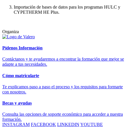
Importación de bases de datos para los programas HULC y
CYPETHERM HE Plus.
Organiza
Pídenos Información
Contáctanos y te ayudaremos a encontrar la formación que mejor se
adapte a tus necesidades.
Cómo matricularte
Te explicamos paso a paso el proceso y los requisitos para formarte
con nosotros.
Becas y ayudas
Consulta las opciones de soporte económico para acceder a nuestra
formación.
INSTAGRAM
FACEBOOK
LINKEDIN
YOUTUBE