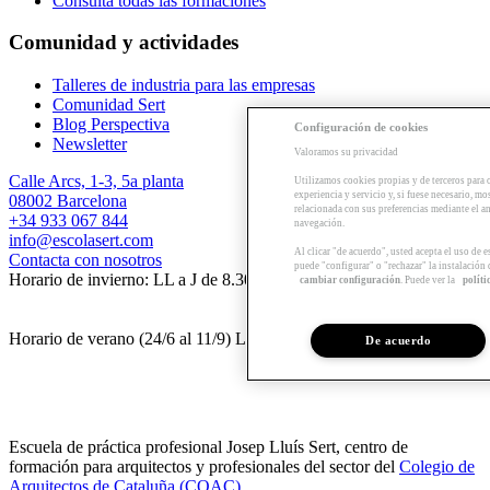
Consulta todas las formaciones
Comunidad y actividades
Talleres de industria para las empresas
Comunidad Sert
Blog Perspectiva
Configuración de cookies
Newsletter
Valoramos su privacidad
Calle Arcs, 1-3, 5a planta
Utilizamos cookies propias y de terceros para 
experiencia y servicio y, si fuese necesario, mo
08002 Barcelona
relacionada con sus preferencias mediante el an
+34 933 067 844
navegación.
info@escolasert.com
Al clicar "de acuerdo", usted acepta el uso de 
Contacta con nosotros
puede "configurar" o "rechazar" la instalación
Horario de invierno: LL a J de 8.30 a 16.30 h / V de 8.30 a 14 h.
cambiar configuración
. Puede ver la
políti
Horario de verano (24/6 al 11/9) LL a V de 8.30 a 14 h.
De acuerdo
Escuela de práctica profesional Josep Lluís Sert, centro de
formación para arquitectos y profesionales del sector del
Colegio de
Arquitectos de Cataluña (COAC)