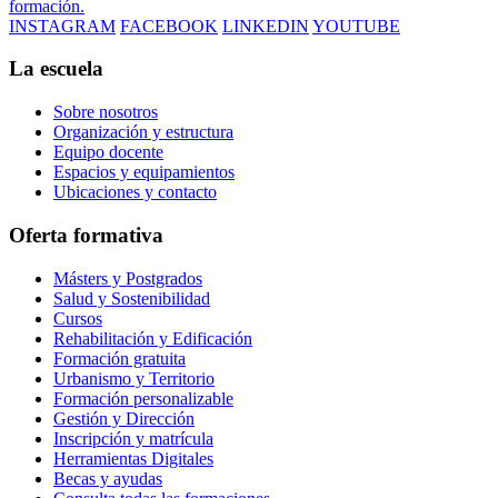
formación.
INSTAGRAM
FACEBOOK
LINKEDIN
YOUTUBE
La escuela
Sobre nosotros
Organización y estructura
Equipo docente
Espacios y equipamientos
Ubicaciones y contacto
Oferta formativa
Másters y Postgrados
Salud y Sostenibilidad
Cursos
Rehabilitación y Edificación
Formación gratuita
Urbanismo y Territorio
Formación personalizable
Gestión y Dirección
Inscripción y matrícula
Herramientas Digitales
Becas y ayudas