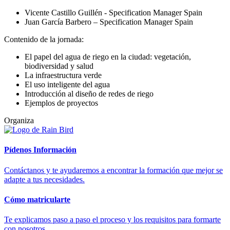
Vicente Castillo Guillén - Specification Manager Spain
Juan García Barbero – Specification Manager Spain
Contenido de la jornada:
El papel del agua de riego en la ciudad: vegetación,
biodiversidad y salud
La infraestructura verde
El uso inteligente del agua
Introducción al diseño de redes de riego
Ejemplos de proyectos
Organiza
Pídenos Información
Contáctanos y te ayudaremos a encontrar la formación que mejor se
adapte a tus necesidades.
Cómo matricularte
Te explicamos paso a paso el proceso y los requisitos para formarte
con nosotros.