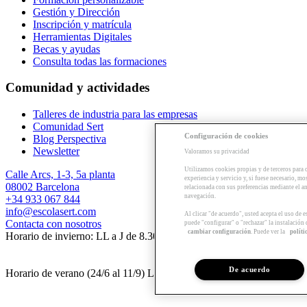
Gestión y Dirección
Inscripción y matrícula
Herramientas Digitales
Becas y ayudas
Consulta todas las formaciones
Comunidad y actividades
Talleres de industria para las empresas
Comunidad Sert
Configuración de cookies
Blog Perspectiva
Newsletter
Valoramos su privacidad
Utilizamos cookies propias y de terceros para 
Calle Arcs, 1-3, 5a planta
experiencia y servicio y, si fuese necesario, mo
08002 Barcelona
relacionada con sus preferencias mediante el an
navegación.
+34 933 067 844
info@escolasert.com
Al clicar "de acuerdo", usted acepta el uso de 
Contacta con nosotros
puede "configurar" o "rechazar" la instalación
cambiar configuración
. Puede ver la
políti
Horario de invierno: LL a J de 8.30 a 16.30 h / V de 8.30 a 14 h.
De acuerdo
Horario de verano (24/6 al 11/9) LL a V de 8.30 a 14 h.