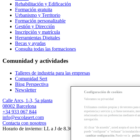
Rehabilitación y Edificación
Formación gratuita
Urbanismo y Territorio
Formación personalizable
Gestión y Dirección
Inscripción y matrícula
Herramientas Digitales
Becas y ayudas
Consulta todas las formaciones
Comunidad y actividades
Talleres de industria para las empresas
Comunidad Sert
Blog Perspectiva
Newsletter
Configuración de cookies
Valoramos su privacidad
Calle Arcs, 1-3, 5a planta
08002 Barcelona
Utilizamos cookies propias y de terceros para 
+34 933 067 844
experiencia y servicio y, si fuese necesario, mo
relacionada con sus preferencias mediante el an
info@escolasert.com
navegación.
Contacta con nosotros
Al clicar "de acuerdo", usted acepta el uso de 
Horario de invierno: LL a J de 8.30 a 16.30 h / V de 8.30 a 14 h.
puede "configurar" o "rechazar" la instalación
cambiar configuración
. Puede ver la
políti