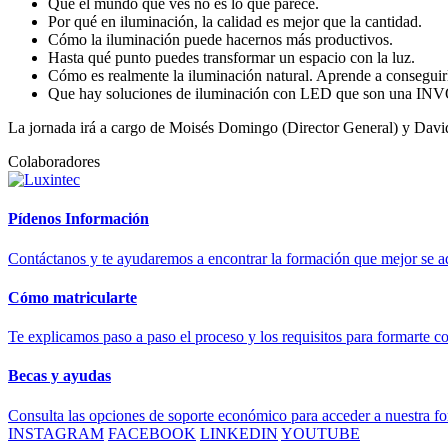
Que el mundo que ves no es lo que parece.
Por qué en iluminación, la calidad es mejor que la cantidad.
Cómo la iluminación puede hacernos más productivos.
Hasta qué punto puedes transformar un espacio con la luz.
Cómo es realmente la iluminación natural. Aprende a conseguirla
Que hay soluciones de iluminación con LED que son u
La jornada irá a cargo de Moisés Domingo (Director General) y David
Colaboradores
Pídenos Información
Contáctanos y te ayudaremos a encontrar la formación que mejor se ad
Cómo matricularte
Te explicamos paso a paso el proceso y los requisitos para formarte c
Becas y ayudas
Consulta las opciones de soporte económico para acceder a nuestra f
INSTAGRAM
FACEBOOK
LINKEDIN
YOUTUBE