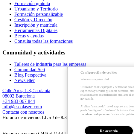
Formación gratuita
Urbanismo y Territorio
Formación personalizable
Gestión y Dirección
Inscripción y matrícula
Herramientas Digitales
Becas y ayudas
Consulta todas las formaciones
Comunidad y actividades
Talleres de industria para las empresas
Comunidad Sert
Configuración de cookies
Blog Perspectiva
Valoramos su privacidad
Newsletter
Utilizamos cookies propias y de terceros para 
Calle Arcs, 1-3, 5a planta
experiencia y servicio y, si fuese necesario, mo
relacionada con sus preferencias mediante el an
08002 Barcelona
navegación.
+34 933 067 844
info@escolasert.com
Al clicar "de acuerdo", usted acepta el uso de 
puede "configurar" o "rechazar" la instalación
Contacta con nosotros
cambiar configuración
. Puede ver la
políti
Horario de invierno: LL a J de 8.30 a 16.30 h / V de 8.30 a 14 h.
De acuerdo
Horario de verano (24/6 al 11/9) LL a V de 8.30 a 14 h.