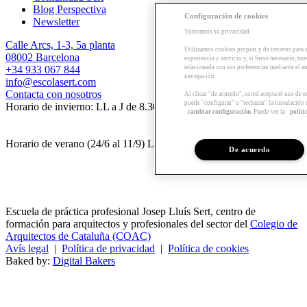
Blog Perspectiva
Configuración de cookies
Newsletter
Valoramos su privacidad
Calle Arcs, 1-3, 5a planta
Utilizamos cookies propias y de terceros para 
08002 Barcelona
experiencia y servicio y, si fuese necesario, mo
+34 933 067 844
relacionada con sus preferencias mediante el an
navegación.
info@escolasert.com
Contacta con nosotros
Al clicar "de acuerdo", usted acepta el uso de 
puede "configurar" o "rechazar" la instalación
Horario de invierno: LL a J de 8.30 a 16.30 h / V de 8.30 a 14 h.
cambiar configuración
. Puede ver la
políti
Horario de verano (24/6 al 11/9) LL a V de 8.30 a 14 h.
De acuerdo
Escuela de práctica profesional Josep Lluís Sert, centro de
formación para arquitectos y profesionales del sector del
Colegio de
Arquitectos de Cataluña (COAC)
Avís legal
|
Política de privacidad
|
Política de cookies
Baked by:
Digital Bakers