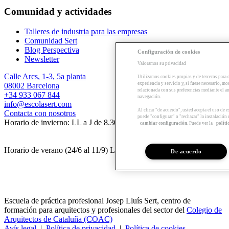
Comunidad y actividades
Talleres de industria para las empresas
Comunidad Sert
Blog Perspectiva
Configuración de cookies
Newsletter
Valoramos su privacidad
Calle Arcs, 1-3, 5a planta
Utilizamos cookies propias y de terceros para 
experiencia y servicio y, si fuese necesario, mo
08002 Barcelona
relacionada con sus preferencias mediante el an
+34 933 067 844
navegación.
info@escolasert.com
Al clicar "de acuerdo", usted acepta el uso de 
Contacta con nosotros
puede "configurar" o "rechazar" la instalación
Horario de invierno: LL a J de 8.30 a 16.30 h / V de 8.30 a 14 h.
cambiar configuración
. Puede ver la
políti
Horario de verano (24/6 al 11/9) LL a V de 8.30 a 14 h.
De acuerdo
Escuela de práctica profesional Josep Lluís Sert, centro de
formación para arquitectos y profesionales del sector del
Colegio de
Arquitectos de Cataluña (COAC)
Avís legal
|
Política de privacidad
|
Política de cookies