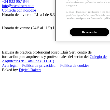
+34 933 067 844
relacionada con sus preferencias mediante el an
info@escolasert.com
navegación.
Contacta con nosotros
Al clicar "de acuerdo", usted acepta el uso de 
Horario de invierno: LL a J de 8.30 a 16.30 h / V de 8.30 a 14 h.
puede "configurar" o "rechazar" la instalación
cambiar configuración
. Puede ver la
políti
Horario de verano (24/6 al 11/9) LL a V de 8.30 a 14 h.
De acuerdo
Escuela de práctica profesional Josep Lluís Sert, centro de
formación para arquitectos y profesionales del sector del
Colegio de
Arquitectos de Cataluña (COAC)
Avís legal
|
Política de privacidad
|
Política de cookies
Baked by:
Digital Bakers