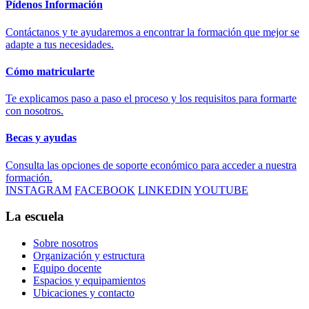
Pídenos Información
Contáctanos y te ayudaremos a encontrar la formación que mejor se
adapte a tus necesidades.
Cómo matricularte
Te explicamos paso a paso el proceso y los requisitos para formarte
con nosotros.
Becas y ayudas
Consulta las opciones de soporte económico para acceder a nuestra
formación.
INSTAGRAM
FACEBOOK
LINKEDIN
YOUTUBE
La escuela
Sobre nosotros
Organización y estructura
Equipo docente
Espacios y equipamientos
Ubicaciones y contacto