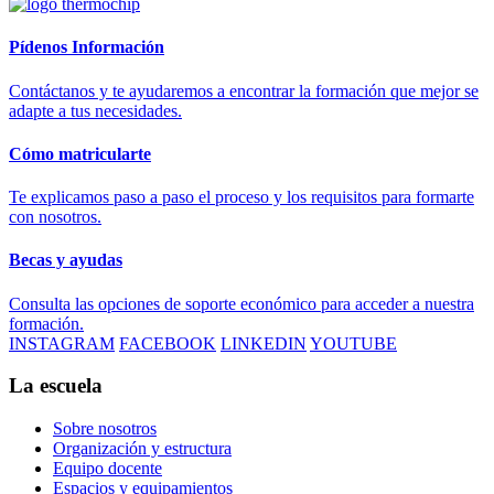
Pídenos Información
Contáctanos y te ayudaremos a encontrar la formación que mejor se
adapte a tus necesidades.
Cómo matricularte
Te explicamos paso a paso el proceso y los requisitos para formarte
con nosotros.
Becas y ayudas
Consulta las opciones de soporte económico para acceder a nuestra
formación.
INSTAGRAM
FACEBOOK
LINKEDIN
YOUTUBE
La escuela
Sobre nosotros
Organización y estructura
Equipo docente
Espacios y equipamientos