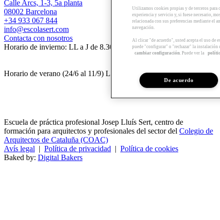
Calle Arcs, 1-3, 5a planta
Utilizamos cookies propias y de terceros para 
08002 Barcelona
experiencia y servicio y, si fuese necesario, mo
+34 933 067 844
relacionada con sus preferencias mediante el an
navegación.
info@escolasert.com
Contacta con nosotros
Al clicar "de acuerdo", usted acepta el uso de 
Horario de invierno: LL a J de 8.30 a 16.30 h / V de 8.30 a 14 h.
puede "configurar" o "rechazar" la instalación
cambiar configuración
. Puede ver la
políti
Horario de verano (24/6 al 11/9) LL a V de 8.30 a 14 h.
De acuerdo
Escuela de práctica profesional Josep Lluís Sert, centro de
formación para arquitectos y profesionales del sector del
Colegio de
Arquitectos de Cataluña (COAC)
Avís legal
|
Política de privacidad
|
Política de cookies
Baked by:
Digital Bakers