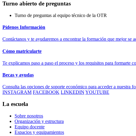
Turno abierto de preguntas
Turno de preguntas al equipo técnico de la OTR
Pídenos Información
Contáctanos y te ayudaremos a encontrar la formación que mejor se ad
Cómo matricularte
Te explicamos paso a paso el proceso y los requisitos para formarte c
Becas y ayudas
Consulta las opciones de soporte económico para acceder a nuestra f
INSTAGRAM
FACEBOOK
LINKEDIN
YOUTUBE
La escuela
Sobre nosotros
Organización y estructura
Equipo docente
Espacios y equipamientos